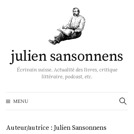
A
l
l
e
r
a
julien sansonnens
u
c
o
Écrivain suisse. Actualité des livres, critique
n
littéraire, podcast, etc.
t
e
R
e
n
MENU
c
h
u
e
r
c
h
Auteur/autrice :
Julien Sansonnens
e