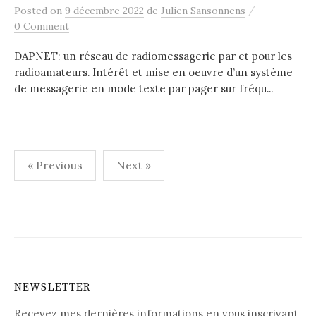
/
Posted
on
9 décembre 2022
de
Julien Sansonnens
0 Comment
DAPNET: un réseau de radiomessagerie par et pour les
radioamateurs. Intérêt et mise en oeuvre d’un système
de messagerie en mode texte par pager sur fréqu...
« Previous
Next »
P
a
g
i
NEWSLETTER
n
Recevez mes dernières informations en vous inscrivant