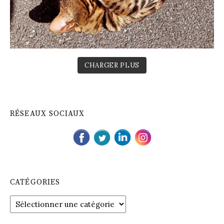
CHARGER PLUS
RÉSEAUX SOCIAUX
CATÉGORIES
C
a
t