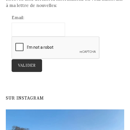
a
à ma lettre de nouvelles:
t
Email:
i
o
n
d
e
VALIDER
s
p
u
SUR INSTAGRAM
b
l
i