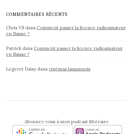
é
g
COMMENTAIRES RÉCENTS
o
r
Chris VS
dans
Comment passer la licence radioamateur
i
en Suisse ?
e
s
Patrick
dans
Comment passer la licence radioamateur
en Suisse ?
Legeret Daisy
dans
cinémas lausannois
Abonnez-vous à mon podcast littéraire: