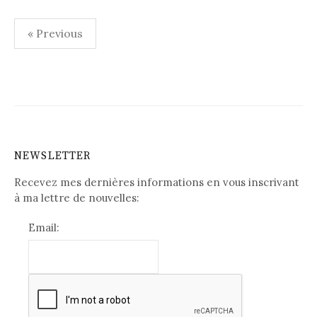
« Previous
P
a
g
i
NEWSLETTER
n
Recevez mes dernières informations en vous inscrivant
a
à ma lettre de nouvelles:
t
Email:
i
o
n
d