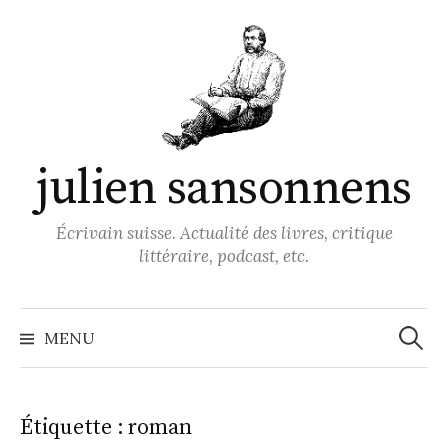
A
l
l
e
r
a
julien sansonnens
u
c
o
Écrivain suisse. Actualité des livres, critique
n
littéraire, podcast, etc.
t
e
R
e
n
MENU
c
h
u
e
r
c
h
Étiquette :
roman
e