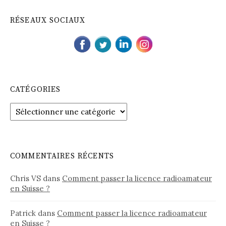
RÉSEAUX SOCIAUX
CATÉGORIES
C
a
t
é
g
COMMENTAIRES RÉCENTS
o
r
Chris VS
dans
Comment passer la licence radioamateur
i
en Suisse ?
e
s
Patrick
dans
Comment passer la licence radioamateur
en Suisse ?